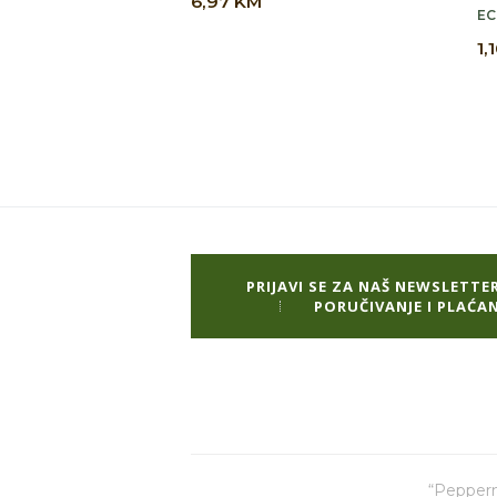
6,97
KM
EC
1,
PRIJAVI SE ZA NAŠ NEWSLETTE
PORUČIVANJE I PLAĆAN
“Pepperm