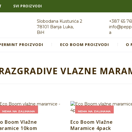
T
SVI PROIZVODI
Slobodana Kusturića 2
+387 65 76
78101 Banja Luka,
info@pepp
BiH
a
PERMINT PROIZVODI
ECO BOOM PROIZVODI
O 
RAZGRADIVE VLAZNE MARA
NEMA NA ZALIHAMA
NEMA NA ZALIHAMA
co Boom Vlažne
Eco Boom Vlažne
aramice 10kom
Maramice 4pack