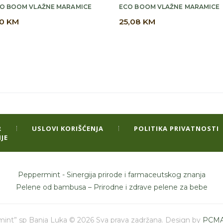
O BOOM VLAŽNE MARAMICE
ECO BOOM VLAŽNE MARAMICE
10
KM
25,08
KM
R
USLOVI KORIŠĆENJA
POLITIKA PRIVATNOSTI
JE
Peppermint - Sinergija prirode i farmaceutskog znanja
Pelene od bambusa – Prirodne i zdrave pelene za bebe
int” sp Banja Luka © 2026 Sva prava zadržana. Design by
PCMA