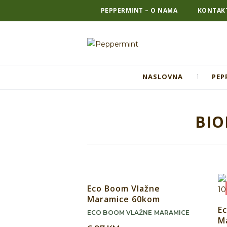
PEPPERMINT – O NAMA
KONTAK
NASLOVNA
PEP
BIO
Eco Boom Vlažne
Maramice 60kom
E
ECO BOOM VLAŽNE MARAMICE
M