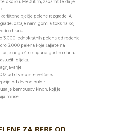
tite okolišu. Međutim, zapamtite da je
u.
korištene dječje pelene razgrade. A
zgrade, ostaje nam gomila toksina koji
 vodu i hranu.
o 3.000 jednokratnih pelena od rođenja
koro 3.000 pelena koje šaljete na
 i prije nego što napune godinu dana.
stućih biljaka.
grijavanje.
2 od drveta iste veličine.
pcije od drvene pulpe.
a je bambusov kinon, koji je
ija mirise.
ELENE ZA BEBE OD