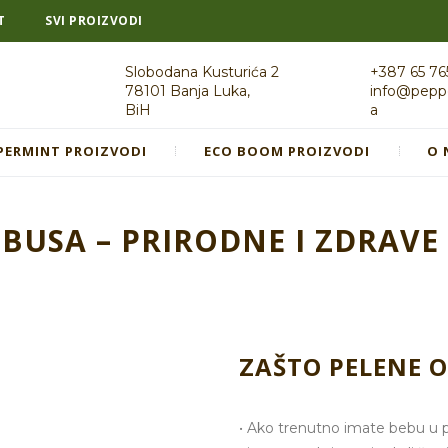
T
SVI PROIZVODI
Slobodana Kusturića 2
+387 65 76
78101 Banja Luka,
info@pepp
BiH
a
PERMINT PROIZVODI
ECO BOOM PROIZVODI
O 
BUSA – PRIRODNE I ZDRAVE 
ZAŠTO PELENE 
• Ako trenutno imate bebu u p