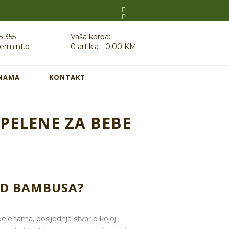
5 355
Vaša korpa:
ermint.b
0 artikla
-
0,00 KM
NAMA
KONTAKT
PELENE ZA BEBE
OD BAMBUSA?
elenama, posljednja stvar o kojoj