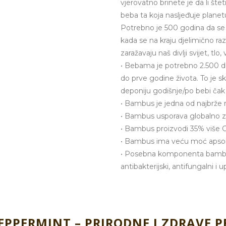
vjerovatno brinete je da li šte
beba ta koja nasljeđuje planet
Potrebno je 500 godina da se 
kada se na kraju djelimično ra
zaražavaju naš divlji svijet, tlo,
• Bebama je potrebno 2.500 d
do prve godine života. To je s
deponiju godišnje/po bebi čak
• Bambus je jedna od najbrže ra
• Bambus usporava globalno za
• Bambus proizvodi 35% više CO
• Bambus ima veću moć apsor
• Posebna komponenta bambus
antibakterijski, antifungalni i up
EPPERMINT – PRIRODNE I ZDRAVE P