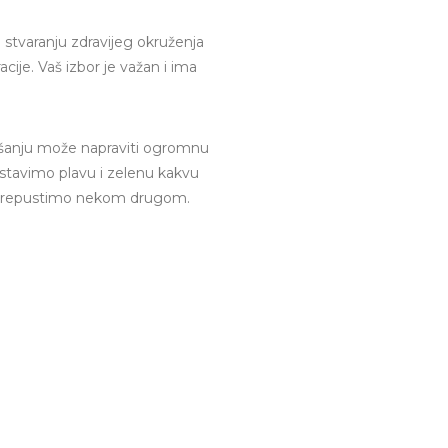
stvaranju zdravijeg okruženja
cije. Vaš izbor je važan i ima
ašanju može napraviti ogromnu
ostavimo plavu i zelenu kakvu
o prepustimo nekom drugom.