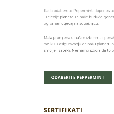
Kada odaberete Pepermint, doprinosite 
i zelenije planete za naše buduće genera
ogroman utjecaj na sutrašnjicu.
Mala promjena u našim izborima i pon
razliku u osiguravanju da našu planetu 
smo je i zatekli. Nemamo izbora da t
ODABERITE PEPPERMINT
SERTIFIKATI