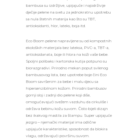
bambusa su izdržljive, upijajuće i najodrživije
dječije pelene na svetu za jednokratnu upotrebu
sa nula štetnih materija kao što su TBT,
antioksidanti, hlor, lateks, boja itd.
Eco Boom pelene napravljene su od kompostnih
ekoloških materijala bez lateksa, PVC-a, TBT-a,
antioksidanata, boje ili hlora na koži vaše bebe.
Spoljni polibaks i kartonska kutija potpuno su
biorazgradivi. Prirodno mekan poput svilenog
bambusovog lista, bez upotrebe boje čini Eco
Boom savršenim za bebe i malu djecu sa
hipersenzibilnom kožom. Prirodni bambusov
gornji sloj i zadnji dio pelene koji diše,
omogućavajući svežem vazduhu da cirkuliše i
održava bebinu kožu suvom. Čisto bijeli dizajn
bez ikakvog mastila za štampu. Super upijajuće
jezgro – njemački materijal ima odlične
upijajuće karakteristike, sposobnost da blokira
vlagu, održavajući površinu suvom.