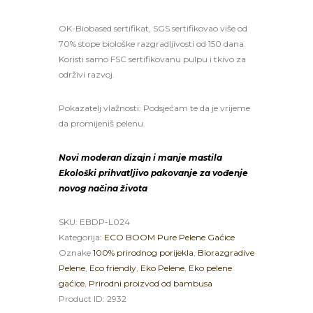
OK-Biobased sertifikat, SGS sertifikovao više od
70% stope biološke razgradljivosti od 150 dana.
Koristi samo FSC sertifikovanu pulpu i tkivo za
održivi razvoj.
Pokazatelj vlažnosti: Podsjećam te da je vrijeme
da promijeniš pelenu.
Novi moderan dizajn i manje mastila
Ekološki prihvatljivo pakovanje za vođenje
novog načina života
SKU:
EBDP-L024
Kategorija:
ECO BOOM Pure Pelene Gaćice
Oznake
100% prirodnog porijekla
,
Biorazgradive
Pelene
,
Eco friendly
,
Eko Pelene
,
Eko pelene
gaćice
,
Prirodni proizvod od bambusa
Product ID:
2932