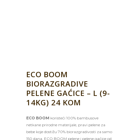
ECO BOOM
BIORAZGRADIVE
PELENE GAĆICE – L (9-
14KG) 24 KOM
ECO BOOM
koristeći 100% bambusove
netkane prirodne materijale, pravi pelene za
bebe koje dostižu 70% biorazgradivosti za samo
150 dana. ECO BOOM pelene i pelene gaćice od