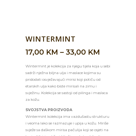
WINTERMINT
17,00
KM
–
33,00
KM
Wintermint je kolekcija za njegu tijela koja u sebi
sadrži nježna biljna ulja i maslace kojima su
pridodati osvježavajući mirisi koji potiču od
etarskih ulja kako biste mirisali na zimu i
svježinu. Kolekcija se sastoji od pilinga i maslaca
za kožu.
SVOJSTVA PROIZVODA
Wintermint kolekcija ima vazdušastu strukturu
i veoma lako se razmazuje i upija u kožu. Miriše
svježe sa daškom mirisa pačulija koji se osjeti na