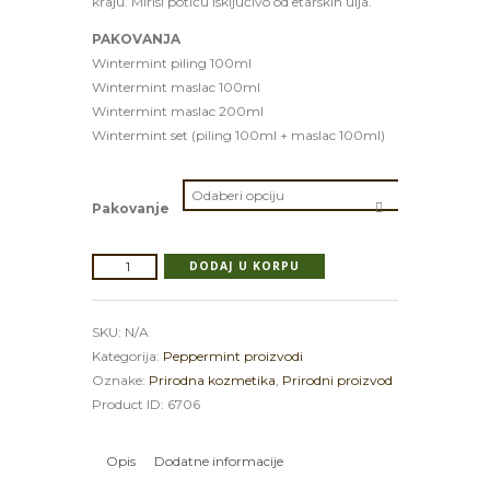
kraju. Mirisi potiču isključivo od etarskih ulja.
PAKOVANJA
Wintermint piling 100ml
Wintermint maslac 100ml
Wintermint maslac 200ml
Wintermint set (piling 100ml + maslac 100ml)
Pakovanje
Wintermint
DODAJ U KORPU
količina
SKU:
N/A
Kategorija:
Peppermint proizvodi
Oznake:
Prirodna kozmetika
,
Prirodni proizvod
Product ID:
6706
Opis
Dodatne informacije