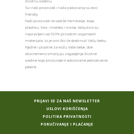
životnu sredinu.
Svi naši proizvodi i naša pakovanja su eco-
friendly.
Naši proizvodi ne sadrže hemikalije, boje,
plastiku, hlor, mlateks i mirise. Isključivo su
napravljeni od 100% prirodnih organiskih
materijala, to je ono što će dodirnuti Vašu bebu.
Nježne i prijatne za kožu Vaše bebe, dok
istovremeno smanjuju zagadjenje životne
sredine koje proizvode tradicionalne jednokratne
pelene.
PRIJAVI SE ZA NAŠ NEWSLETTER
USLOVI KORIŠĆENJA
POLITIKA PRIVATNOSTI
PORUČIVANJE I PLAĆANJE