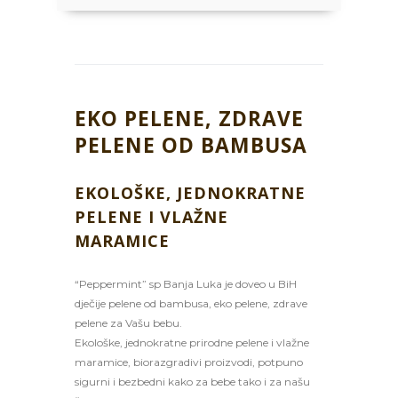
EKO PELENE, ZDRAVE
PELENE OD BAMBUSA
EKOLOŠKE, JEDNOKRATNE
PELENE I VLAŽNE
MARAMICE
“Peppermint” sp Banja Luka je doveo u BiH
dječije pelene od bambusa, eko pelene, zdrave
pelene za Vašu bebu.
Ekološke, jednokratne prirodne pelene i vlažne
maramice, biorazgradivi proizvodi, potpuno
sigurni i bezbedni kako za bebe tako i za našu